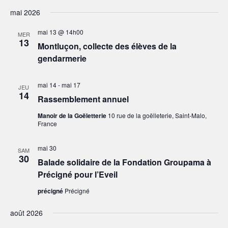
g
e
e
m
mai 2026
a
.
e
t
mai 13 @ 14h00
n
MER
13
i
t
Montluçon, collecte des élèves de la
gendarmerie
o
n
mai 14
-
mai 17
d
JEU
14
Rassemblement annuel
e
v
Manoir de la Goëletterie
10 rue de la goëlleterie, Saint-Malo,
France
u
e
mai 30
SAM
30
s
Balade solidaire de la Fondation Groupama à
É
Précigné pour l’Eveil
v
précigné
Précigné
è
août 2026
n