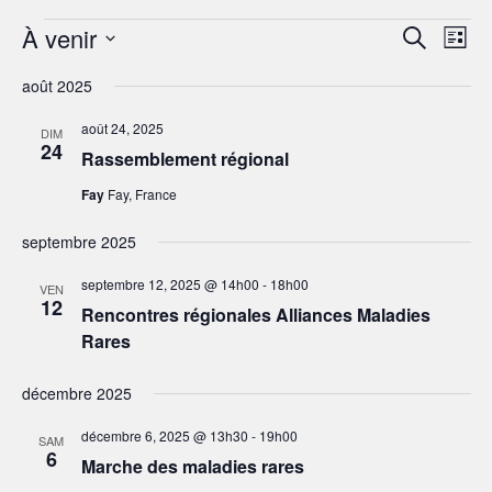
Évènements
À venir
R
N
R
L
a
e
e
S
i
c
v
août 2025
s
é
c
h
i
t
l
e
h
g
août 24, 2025
e
DIM
e
r
a
24
e
Rassemblement régional
c
c
t
h
r
t
i
Fay
Fay, France
e
i
c
o
o
n
septembre 2025
h
n
d
e
n
septembre 12, 2025 @ 14h00
-
18h00
e
VEN
12
e
e
v
Rencontres régionales Alliances Maladies
u
z
Rares
t
e
u
n
s
n
décembre 2025
a
É
e
v
d
v
décembre 6, 2025 @ 13h30
-
19h00
SAM
è
a
6
i
Marche des maladies rares
n
t