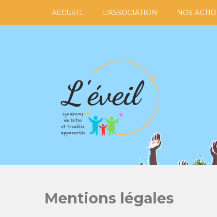
Skip
ACCUEIL
L’ASSOCIATION
NOS ACTI
to
content
L'Éveil
Association Du Syndrome De Sotos Et Troubles Apparentés
Mentions légales