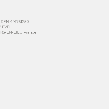
 SIREN 491761250
’ EVEIL
IERS-EN-LIEU France