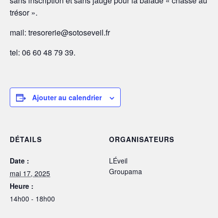
sans inscription et sans jauge pour la balade « chasse au
trésor ».
mail: tresorerie@sotoseveil.fr
tel: 06 60 48 79 39.
Ajouter au calendrier
DÉTAILS
ORGANISATEURS
Date :
LÉveil
Groupama
mai 17, 2025
Heure :
14h00 - 18h00